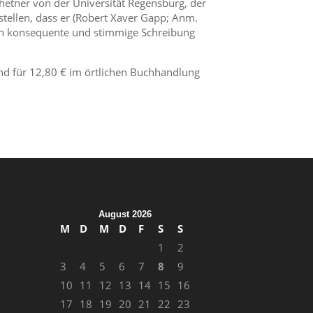
hetner von der Universität Regensburg, der
ststellen, dass er (Robert Xaver Gapp; Anm.
sich konsequente und stimmige Schreibung
nd für 12,80 € im örtlichen Buchhandlung
August 2026
M
D
M
D
F
S
S
1
2
3
4
5
6
7
8
9
10
11
12
13
14
15
16
17
18
19
20
21
22
23