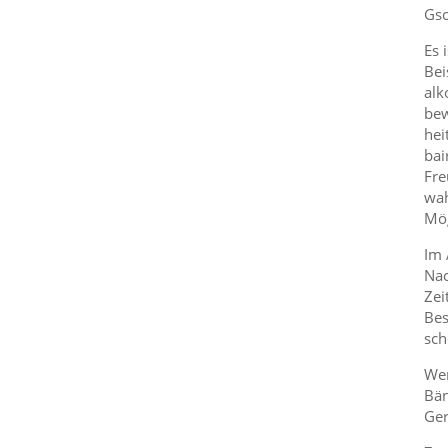
Gsc
Es 
Bei
alk
bew
hei
bai
Fre
wah
Mög
Im 
Nac
Zei
Bes
sch
Wer
Bän
Ger