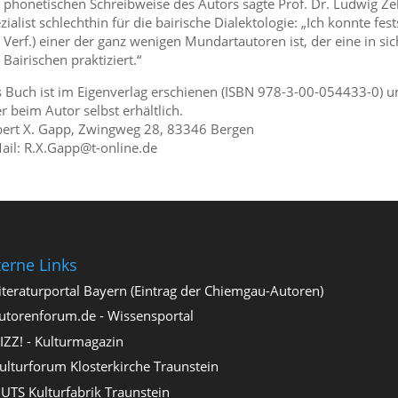
 phonetischen Schreibweise des Autors sagte Prof. Dr. Ludwig Ze
zialist schlechthin für die bairische Dialektologie: „Ich konnte fe
 Verf.) einer der ganz wenigen Mundartautoren ist, der eine in 
 Bairischen praktiziert.“
 Buch ist im Eigenverlag erschienen (ISBN 978-3-00-054433-0) u
r beim Autor selbst erhältlich.
ert X. Gapp, Zwingweg 28, 83346 Bergen
ail:
R.X.Gapp@t-online.de
terne Links
iteraturportal Bayern (Eintrag der Chiemgau-Autoren)
utorenforum.de - Wissensportal
IZZ! - Kulturmagazin
ulturforum Klosterkirche Traunstein
UTS Kulturfabrik Traunstein