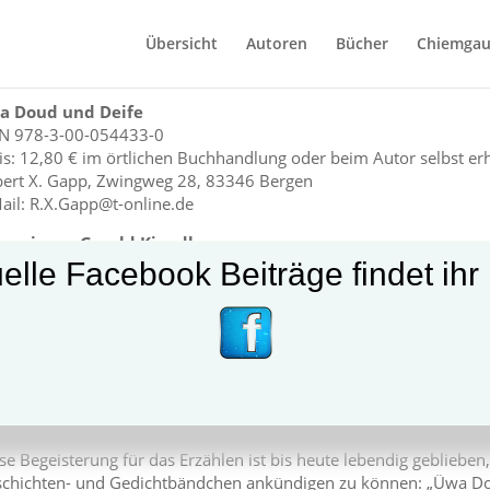
Übersicht
Autoren
Bücher
Chiemgau
a Doud und Deife
N 978-3-00-054433-0
is: 12,80 € im örtlichen Buchhandlung oder beim Autor selbst erhä
ert X. Gapp, Zwingweg 28, 83346 Bergen
ail:
R.X.Gapp@t-online.de
ension v. Gerold Kiendl
ues Buch vom Bergener Gschichtlschreiber Robert Xaver G
elle Facebook Beiträge findet ihr 
d nach seiner Pensionierung hat der Gymnasiallehrer Robert Xa
zuschreiben, Geschichten aus seiner Bergener Kinder- und Jugend
chichten und Begebenheiten“, wie er es nennt. So erschienen 2
 Lausdirndl“ und 2013 „Do waar no ebbs …“, zwei Bändchen, die 
Vorwort zum ersten der beiden Bändchen sagt R. Gapp, dass ihm
nd das spürt man auch deutlich beim Lesen.
se Begeisterung für das Erzählen ist bis heute lebendig geblieben,
chichten- und Gedichtbändchen ankündigen zu können: „Üwa Do