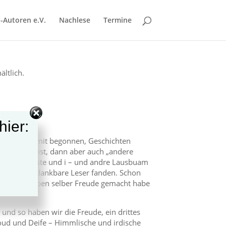
-Autoren e.V.
Nachlese
Termine
ltlich.
app
hier:
ver Gapp damit begonnen, Geschichten
zeit zunächst, dann aber auch „andere
011 „Da Gagste und i – und andre Lausbuam
bald viele dankbare Leser fanden. Schon
 das Schreiben selber Freude gemacht habe
 und so haben wir die Freude, ein drittes
ud und Deife – Himmlische und irdische