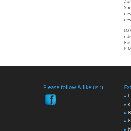
Zur
Spe
des
des
Das
ode
Rob
E-M
Please follow & like us :)
Ex
L
a
B
K
N