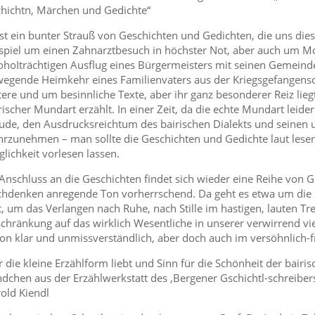
hichtn, Märchen und Gedichte“
ist ein bunter Strauß von Geschichten und Gedichten, die uns di
spiel um einen Zahnarztbesuch in höchster Not, aber auch um Mo
ohoIträchtigen Ausflug eines Bürgermeisters mit seinen Gemeind
egende Heimkehr eines Familienvaters aus der Kriegsgefangensch
tere und um besinnliche Texte, aber ihr ganz besonderer Reiz lieg
rischer Mundart erzählt. In einer Zeit, da die echte Mundart leid
ude, den Ausdrucksreichtum des bairischen Dialekts und seinen
rzunehmen – man sollte die Geschichten und Gedichte laut lesen,
lichkeit vorlesen lassen.
Anschluss an die Geschichten findet sich wieder eine Reihe von Ge
hdenken anregende Ton vorherrschend. Da geht es etwa um die S
t, um das Verlangen nach Ruhe, nach Stille im hastigen, lauten T
chränkung auf das wirklich Wesentliche in unserer verwirrend vie
on klar und unmissverständlich, aber doch auch im versöhnlich-f
 die kleine Erzählform liebt und Sinn für die Schönheit der bairi
dchen aus der Erzählwerkstatt des ‚Bergener Gschichtl-schreibe
old Kiendl