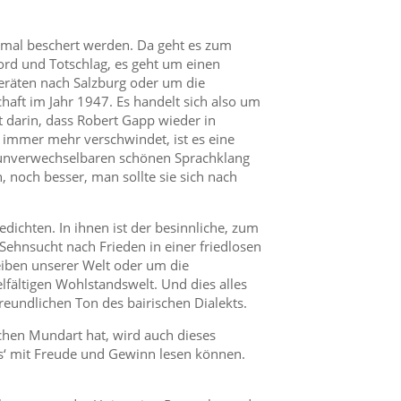
esmal beschert werden. Da geht es zum
rd und Totschlag, es geht um einen
eräten nach Salzburg oder um die
aft im Jahr 1947. Es handelt sich also um
t darin, dass Robert Gapp wieder in
er immer mehr verschwindet, ist es eine
 unverwechselbaren schönen Sprachklang
 noch besser, man sollte sie sich nach
dichten. In ihnen ist der besinnliche, zum
ehnsucht nach Frieden in einer friedlosen
reiben unserer Welt oder um die
lfältigen Wohlstandswelt. Und dies alles
reundlichen Ton des bairischen Dialekts.
schen Mundart hat, wird auch dieses
rs‘ mit Freude und Gewinn lesen können.