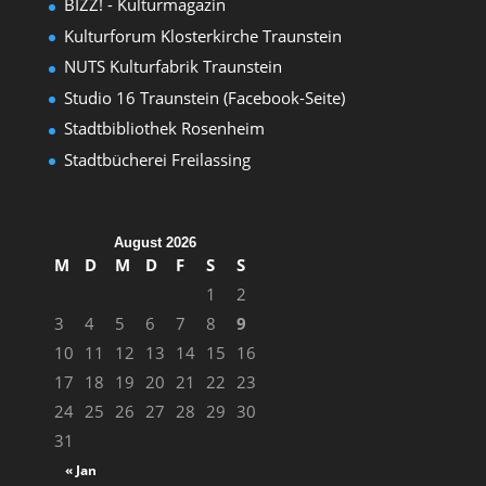
BIZZ! - Kulturmagazin
Kulturforum Klosterkirche Traunstein
NUTS Kulturfabrik Traunstein
Studio 16 Traunstein (Facebook-Seite)
Stadtbibliothek Rosenheim
Stadtbücherei Freilassing
August 2026
M
D
M
D
F
S
S
1
2
3
4
5
6
7
8
9
10
11
12
13
14
15
16
17
18
19
20
21
22
23
24
25
26
27
28
29
30
31
« Jan