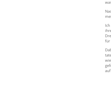
was
Nac
mei
Ich
ihr
Dre
für
Dab
tat
wie
gef
auf