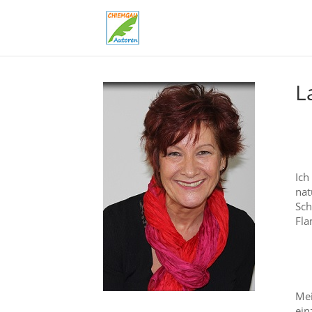
L
Ich
nat
Sch
Fla
Mei
ein