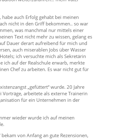
, habe auch Erfolg gehabt bei meinen
ch nicht in den Griff bekommen.. so war
ommen, was manchmal nur mittels einer
einen Text nicht mehr zu wissen, gelang es
auf Dauer derart aufreibend für mich und
versen, auch miserablen Jobs über Wasser
otels; ich versuchte mich als Sekretärin
e ich auf der Realschule erwarb, merkte
einen Chef zu arbeiten. Es war nicht gut für
xistenzangst „gefüttert“ wurde. 20 Jahre
 Vorträge, arbeitete als externe Trainerin
anisation für ein Unternehmen in der
. Immer wieder wurde ich auf meinen
e.
l“ bekam von Anfang an gute Rezensionen,