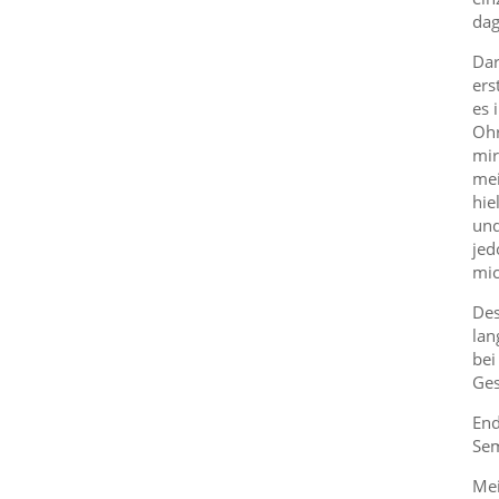
dag
Dar
ers
es 
Ohr
mir
mei
hie
und
jed
mic
Des
lan
bei
Ges
End
Sem
Mei