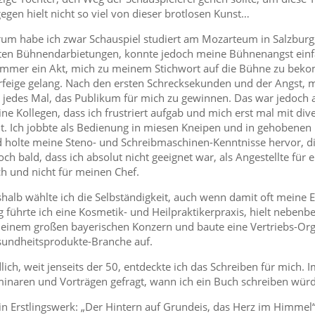
egen hielt nicht so viel von dieser brotlosen Kunst…
um habe ich zwar Schauspiel studiert am Mozarteum in Salzburg
ten Bühnendarbietungen, konnte jedoch meine Bühnenangst einfa
immer ein Akt, mich zu meinem Stichwort auf die Bühne zu bek
feige gelang. Nach den ersten Schrecksekunden und der Angst, m
 jedes Mal, das Publikum für mich zu gewinnen. Das war jedoch 
ne Kollegen, dass ich frustriert aufgab und mich erst mal mit di
lt. Ich jobbte als Bedienung in miesen Kneipen und in gehobenen H
 holte meine Steno- und Schreibmaschinen-Kenntnisse hervor, di
och bald, dass ich absolut nicht geeignet war, als Angestellte für 
h und nicht für meinen Chef.
halb wählte ich die Selbständigkeit, auch wenn damit oft meine E
g führte ich eine Kosmetik- und Heilpraktikerpraxis, hielt nebenbei
 einem großen bayerischen Konzern und baute eine Vertriebs-Org
undheitsprodukte-Branche auf.
lich, weit jenseits der 50, entdeckte ich das Schreiben für mich
inaren und Vorträgen gefragt, wann ich ein Buch schreiben würd
n Erstlingswerk: „Der Hintern auf Grundeis, das Herz im Himme