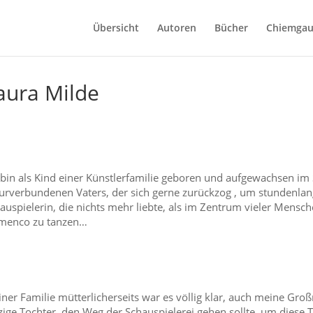
Übersicht
Autoren
Bücher
Chiemgau
aura Milde
 bin als Kind einer Künstlerfamilie geboren und aufgewachsen i
urverbundenen Vaters, der sich gerne zurückzog , um stundenlan
auspielerin, die nichts mehr liebte, als im Zentrum vieler Mensc
menco zu tanzen…
ner Familie mütterlicherseits war es völlig klar, auch meine Groß
zige Tochter, den Weg der Schauspielerei gehen sollte, um diese