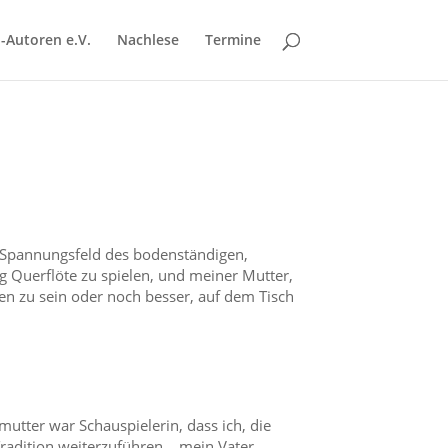
-Autoren e.V.
Nachlese
Termine
m Spannungsfeld des bodenständigen,
g Querflöte zu spielen, und meiner Mutter,
hen zu sein oder noch besser, auf dem Tisch
mutter war Schauspielerin, dass ich, die
 Tradition weiterzuführen… mein Vater