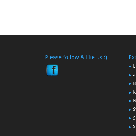
Please follow & like us :)
Ex
L
a
B
K
N
S
S
S